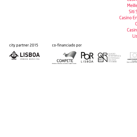
Meill
Siti
Casino En
C
Casin
Li
city partner 2015
co-financiado por