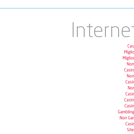
Interne
Cas
Migli
Miglio
Non
Casi
Non
Casi
Non
Casi
Casi
Casin
Gambling
Non Gam
Casi
Sit