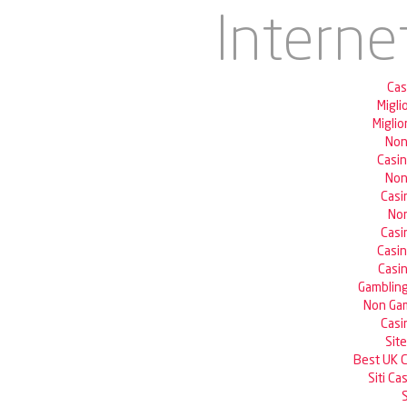
Interne
Cas
Migli
Miglio
Non
Casi
Non
Casi
Non
Casi
Casi
Casin
Gambling
Non Gam
Casi
Sit
Best UK 
Siti C