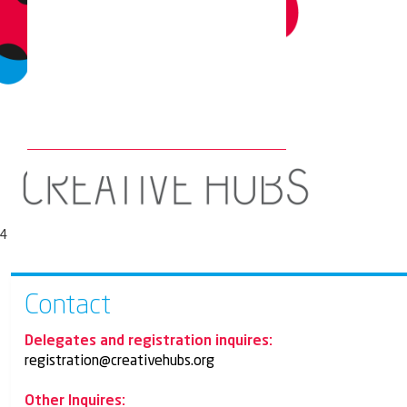
4
Contact
Delegates and registration inquires:
registration@creativehubs.org
Other Inquires: